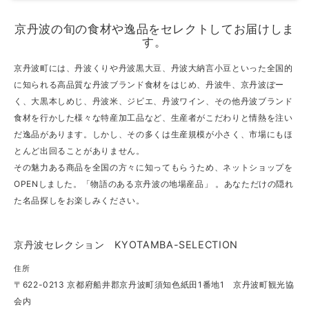
京丹波の旬の食材や逸品をセレクトしてお届けしま
す。
京丹波町には、丹波くりや丹波黒大豆、丹波大納言小豆といった全国的
に知られる高品質な丹波ブランド食材をはじめ、丹波牛、京丹波ぽー
く、大黒本しめじ、丹波米、ジビエ、丹波ワイン、その他丹波ブランド
食材を行かした様々な特産加工品など、生産者がこだわりと情熱を注い
だ逸品があります。しかし、その多くは生産規模が小さく、市場にもほ
とんど出回ることがありません。
その魅力ある商品を全国の方々に知ってもらうため、ネットショップを
OPENしました。「物語のある京丹波の地場産品」 。あなただけの隠れ
た名品探しをお楽しみください。
京丹波セレクション KYOTAMBA-SELECTION
住所
〒622-0213 京都府船井郡京丹波町須知色紙田1番地1 京丹波町観光協
会内