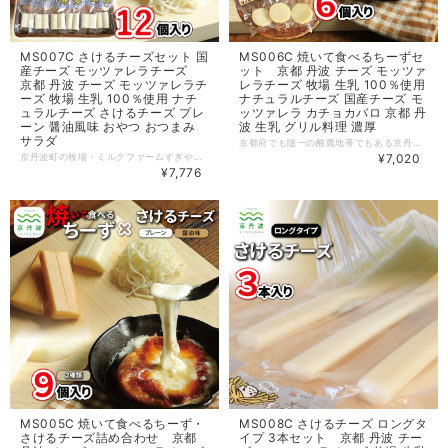
MS007C さけるチーズセット 国
MS006C 焼いて食べるちーずセ
産チーズ モッツァレラチーズ
ット 京都 丹波 チーズ モッツァ
京都 丹波 チーズ モッツァレラチ
レラチーズ 牧場 生乳 100％使用
ーズ 牧場 生乳 100％使用 ナチ
ナチュラルチーズ 国産チーズ モ
ュラルチーズ さけるチーズ プレ
ッツァレラ カチョカバロ 京都 丹
ーン 醤油風味 おやつ おつまみ
波 生乳 グリル料理 濃厚
サラダ
京都府でも随一の酪農地帯でもある京丹波町の牧場「ミルクファームすぎやま」が自社牧場の新鮮なミルクで作った「焼いて食べるちーず」の６個入りセットです。 ミルクファームすぎやまチーズ工房が毎朝、自社牧場で搾りたての生乳から手作りするフレッシュなモッツァレラチーズを、気軽に、いろんなスタイルでたのしんでいただけるように開発。熱することでしっかりとした食感を残しつつ、弾力と伸びあるチーズなので、野菜やお肉といっしょに食べたり、パンに挟んで食べるのもおすすめ。そのほかさまざまな料理でお試しください。 ミルクファームすぎやまで生まれた子牛は、北海道で放牧されて育ち、大人になり出産の時期を迎える頃、京丹波町に帰ってきます。牛一頭一頭が個体管理されており、１年を通じてミルクの味がほぼ均一になるようにコントロールされています。搾乳は自動化により24時間搾乳が可能になったことで、牛のストレスも軽減。毎朝、牧場の良質な搾りたての生乳を使いチーズづくりが始まります。自社牧場の新鮮なミルクを使用し、一つひとつ手づくりで丁寧に仕上げています。 【品目】 モッツァレラチーズ 【内容量】 ○焼いて食べるちーず 60g×6個 【製造地】 京都府京丹波町 【原材料】 ○焼いて食べるちーず 生乳、食塩、（一部に乳成分を含む） 【賞味期限】 製造日から30日 【保存方法】 要冷蔵。開封後はお早めにお召し上がりください。 【配送】 クール便（冷蔵）でお届けします。 入金確認後、15日前後で発送いたします。 ※お申し込み状況により20日前後での発送になる場合もあります。ご了承ください。 【提供元事業者】 株式会社ミルクファームすぎやま（京都府船井郡京丹波町下山中野51-2）
京丹波町の牧場・ミルクファームすぎやまのチーズ工房が毎朝、自社牧場で搾りたての生乳から手作りするフレッシュなモッツァレラチーズを、気軽に、いろんな料理で楽しんでいただけるように開発した商品です。 ミルクの甘さ引き立つプレーン、香ばしさが香り立つ醤油味のさけるチーズは、1本で満足感を得られ、お子様のおやつとしてもぴったり。12個セットのボリュームなので、お酒のおつまみとして、そのままお召し上がりいただいたり、サラダのトッピングにしたり、グリル料理など、さまざまな食べ方、料理でお試しいただけます。 ミルクファームすぎやまで生まれた子牛は、北海道で放牧されて育ち、大人になり出産の時期を迎える頃、京丹波町に帰ってきます。牛一頭一頭が個体管理されており、１年を通じてミルクの味がほぼ均一になるようにコントロールされています。搾乳は自動化により24時間搾乳が可能になったことで、牛のストレスも軽減。毎朝、牧場の良質な搾りたての生乳を使いチーズづくりが始まります。自社牧場の新鮮なミルクを使用し、一つひとつ手づくりで丁寧に仕上げています。 【品目】 モッツァレラチーズ 【内容量】 ○さけるチーズ（プレーン） 30g×6個 ○さけるチーズ（醤油味） 30g×6個 【製造地】 京都府京丹波町 【原材料】 ○さけるチーズ（プレーン） 生乳、食塩、（一部に乳成分を含む） ○さけるチーズ（醤油味） 生乳、食塩、（一部に乳成分を含む）、醤油（一部に大豆、小麦を含む） 【賞味期限】 製造日から30日 【保存方法】 要冷蔵。開封後はお早めにお召し上がりください。 【配送】 クール便（冷蔵）でお届けします。 入金確認後、15日前後で発送いたします。 ※お申し込み状況により20日前後での発送になる場合もあります。ご了承ください。 【提供元事業者】 株式会社ミルクファームすぎやま（京都府船井郡京丹波町下山中野51-2）
¥7,020
¥7,776
MS005C 焼いて食べるちーず・
MS008C さけるチーズ ロングタ
さけるチーズ詰め合わせ 京都
イプ 3本セット 京都 丹波 チー