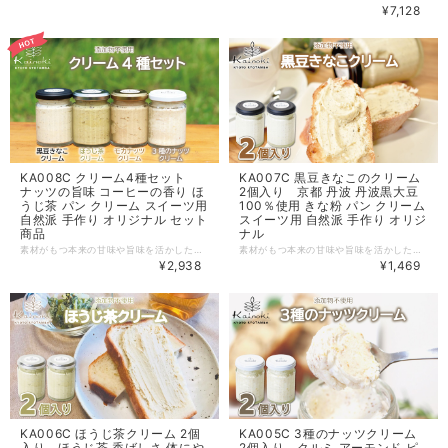
¥7,128
KA008C クリーム4種セット
KA007C 黒豆きなこのクリーム
ナッツの旨味 コーヒーの香り ほ
2個入り 京都 丹波 丹波黒大豆
うじ茶 パン クリーム スイーツ用
100％使用 きな粉 パン クリーム
自然派 手作り オリジナル セット
スイーツ用 自然派 手作り オリジ
商品
ナル
素材がもつ本来の甘味や旨味を活かした濃厚な味わいのある、食工房カイノキのオリジナルクリーム4種類の詰め合わせです。 ◎モカナッツクリーム モカナッツクリームは、練乳のクリーミーな甘味に、コーヒーの香りとナッツの旨味がほどよくからんでいて、くせになるクリームです。焼きたてのパンにのせて食べるのが、おすすめです。 【内容量】 90g×1個 【原材料】 マーガリン（国産）、砂糖、練乳、ピーナッツ、コーヒー（一部にピーナッツ、乳を含む） ◎３種のナッツクリーム 3種のナッツクリームは、クルミ、アーモンド、ピーナッツの3種のナッツの香ばしさと、それを引き立てる練乳のやさしい甘味が、口いっぱい広がるクリームです。焼きたてパンにのせて食べるのが、おすすめです。 【内容量】 80g×1個 【原材料】 マーガリン（国産）、砂糖、練乳、ピーナッツ、アーモンド、くるみ（一部にピーナッツ、アーモンド、くるみ、乳を含む） ◎ほうじ茶クリーム ほうじ茶ラテに、ほうじ茶の各種スイーツなど最近人気のあるほうじ茶。ほうじ茶クリームは、そんなほうじ茶を使った体にもやさしいクリームです。ほうじ茶の独特の香ばしい香りが練乳の甘味とほどよくマッチしています。パンやクラッカーといっしょにどうぞ。 【内容量】 90g×1個 【原材料】 マーガリン（国産）、砂糖、練乳、ほうじ茶（一部に乳を含む） ◎黒豆きなこクリーム 地元の丹波黒大豆のきなこで作ったクリームです。古くから黒大豆の栽培が盛んな京都府京丹波町。そんな黒大豆の名産地で育てられた本場の丹波黒豆100％で作った「黒豆きなこ」を使用しています。練乳のクリーミ―な甘味の後から、丹波黒豆の香ばしい風味が広がります。 【内容量】 80g×1個 【原材料】 マーガリン（国産）、砂糖、練乳、黒豆きなこ（ピーナッツ・アーモンド・くるみを含む製品を同一設備で製造しています。一部に乳を含む） 原材料へのこだわりは食工房カイノキの理念でもあります。クリームを柔らかく仕上げるために用いているマーガリンは、トランス脂肪酸不生成材料のものを使用。「体にやさしい」にこだわる、食工房カイノキのオリジナルです。 【賞味期限】 各クリームとも製造日から90日 【保存方法】 要冷蔵（10℃以下）。開封後はお早めにお召し上がりください。 【配送】 クール便（冷蔵）でお届けします。 入金確認後、7日前後で発送いたします。 ※お申し込み状況により15日前後での発送になる場合もあります。ご了承ください。 【提供元事業者】 食工房カイノキ（京都府船井郡京丹波町市場大道ノ下98）
素材がもつ本来の甘味や旨味を活かした濃厚な味わいのある、食工房カイノキのオリジナルクリームです。黒豆きなこクリームは、地元の丹波黒大豆のきなこで作ったクリームです。古くから黒大豆の栽培が盛んな京都府京丹波町。そんな黒大豆の名産地で育てられた本場の丹波黒豆100％で作った「黒豆きなこ」を使用しています。練乳のクリーミ―な甘味の後から、丹波黒豆の香ばしい風味が広がります。焼きたてのパンにのせて食べるのが、おすすめです。 原材料へのこだわりは食工房カイノキの理念でもあります。クリームを柔らかく仕上げるために用いているマーガリンは、トランス脂肪酸不生成材料のものを使用。「体にやさしい」にこだわる、食工房カイノキのオリジナルです。 【品目】 黒豆きなこクリーム 【内容量】 80g×2個 【製造地】 京都府京丹波町 【原材料】 マーガリン（国産）、砂糖、練乳、黒豆きなこ（ピーナッツ・アーモンド・くるみを含む製品を同一設備で製造しています。一部に乳を含む） 【賞味期限】 製造日から90日 【保存方法】 要冷蔵（10℃以下）。開封後はお早めにお召し上がりください。 【配送】 クール便（冷蔵）でお届けします。 入金確認後、7日前後で発送いたします。 ※お申し込み状況により15日前後での発送になる場合もあります。ご了承ください。 【提供元事業者】 食工房カイノキ（京都府船井郡京丹波町市場大道ノ下98）
¥2,938
¥1,469
KA006C ほうじ茶クリーム 2個
KA005C 3種のナッツクリーム
入り ほうじ茶 香ばしさ 体にや
2個入り クルミ アーモンド ピ