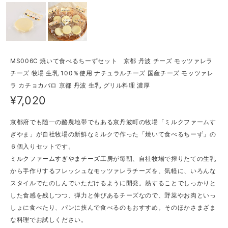
MS006C 焼いて食べるちーずセット 京都 丹波 チーズ モッツァレラ
チーズ 牧場 生乳 100％使用 ナチュラルチーズ 国産チーズ モッツァレ
ラ カチョカバロ 京都 丹波 生乳 グリル料理 濃厚
¥7,020
京都府でも随一の酪農地帯でもある京丹波町の牧場「ミルクファームす
ぎやま」が自社牧場の新鮮なミルクで作った「焼いて食べるちーず」の
６個入りセットです。
ミルクファームすぎやまチーズ工房が毎朝、自社牧場で搾りたての生乳
から手作りするフレッシュなモッツァレラチーズを、気軽に、いろんな
スタイルでたのしんでいただけるように開発。熱することでしっかりと
した食感を残しつつ、弾力と伸びあるチーズなので、野菜やお肉といっ
しょに食べたり、パンに挟んで食べるのもおすすめ。そのほかさまざま
な料理でお試しください。