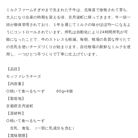
ミルクファームすぎやまで生まれた子牛は、北海道で放牧されて育ち、
大人になり出産の時期を迎える頃、京丹波町に帰ってきます。牛一頭一
頭が個体管理されており、１年を通じてミルクの味がほぼ均一になるよ
うにコントロールされています。搾乳は自動化により24時間搾乳が可
能になったことで、牛のストレスも軽減。毎朝、牧場の良質な搾りたて
の生乳を使いチーズづくりが始まります。自社牧場の新鮮なミルクを使
用し、一つひとつ手づくりで丁寧に仕上げています。
【品目】
モッツァレラチーズ
【内容量】
○焼いて食べるちーず 60g×6個
【製造地】
京都府京丹波町
【原材料】
○焼いて食べるちーず
生乳、食塩、（一部に乳成分を含む）
【賞味期限】