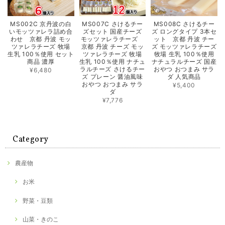
MS002C 京丹波の白
MS007C さけるチー
MS008C さけるチー
いモッツァレラ詰め合
ズセット 国産チーズ
ズ ロングタイプ 3本セ
わせ 京都 丹波 モッ
モッツァレラチーズ
ット 京都 丹波 チー
ツァレラチーズ 牧場
京都 丹波 チーズ モッ
ズ モッツァレラチーズ
生乳 100％使用 セット
ツァレラチーズ 牧場
牧場 生乳 100％使用
商品 濃厚
生乳 100％使用 ナチュ
ナチュラルチーズ 国産
ラルチーズ さけるチー
おやつ おつまみ サラ
¥6,480
ズ プレーン 醤油風味
ダ 人気商品
おやつ おつまみ サラ
¥5,400
ダ
¥7,776
Category
農産物
お米
野菜・豆類
山菜・きのこ