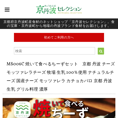
京都府京丹波町産食材のネットショップ「京丹波セレクション」。食
の宝庫・京丹波町から地場の丹波ブランド食材をお届けします。
初めてご利用の方へ
MS006C 焼いて食べるちーずセット 京都 丹波 チーズ
モッツァレラチーズ 牧場 生乳 100％使用 ナチュラルチ
ーズ 国産チーズ モッツァレラ カチョカバロ 京都 丹波
生乳 グリル料理 濃厚