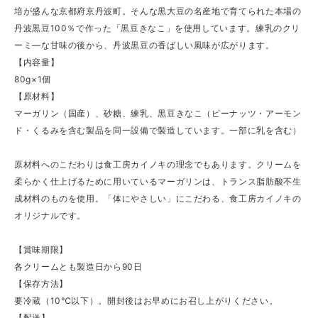
培が盛んな京都府京丹波町。そんな黒大豆の名産地で育てられた本場の
丹波黒豆100％で作った「黒豆きなこ」を使用しています。練乳のクリ
ーミ―な甘味の後から、丹波黒豆の香ばしい風味が広がります。
【内容量】
80g×1個
【原材料】
マーガリン（国産）、砂糖、練乳、黒豆きなこ（ピーナッツ・アーモン
ド・くるみを含む製品を同一設備で製造しています。一部に乳を含む）
原材料へのこだわりは食工房カイノキの理念でもあります。クリームを
柔らかく仕上げるために用いているマーガリンは、トランス脂肪酸不生
成材料のものを使用。「体にやさしい」にこだわる、食工房カイノキの
オリジナルです。
【賞味期限】
各クリームとも製造日から90日
【保存方法】
要冷蔵（10℃以下）。開封後はお早めにお召し上がりください。
【配送】