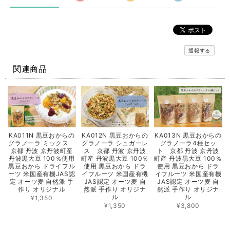
通報する
関連商品
KA011N 黒豆おからの
KA012N 黒豆おからの
KA013N 黒豆おからの
グラノーラ ミックス
グラノーラ シュガーレ
グラノーラ4種セッ
京都 丹波 京丹波町産
ス 京都 丹波 京丹波
ト 京都 丹波 京丹波
丹波黒大豆 100％使用
町産 丹波黒大豆 100％
町産 丹波黒大豆 100％
黒豆おから ドライフル
使用 黒豆おから ドラ
使用 黒豆おから ドラ
ーツ 米国産有機JAS認
イフルーツ 米国産有機
イフルーツ 米国産有機
定 オーツ麦 自然派 手
JAS認定 オーツ麦 自
JAS認定 オーツ麦 自
作り オリジナル
然派 手作り オリジナ
然派 手作り オリジナ
ル
ル
¥1,350
¥1,350
¥3,800