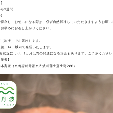
限】
ら3週間
法】
で保存し、お使いになる際は、必ず自然解凍していただきますようお願い
はお早めにお召し上がりください。
便（冷凍）でお届けします。
後、14日以内で発送いたします。
込み状況により、1カ月以内の発送になる場合もあります。ご了承ください
事業者】
本畜産（京都府船井郡京丹波町蒲生蒲生野286）