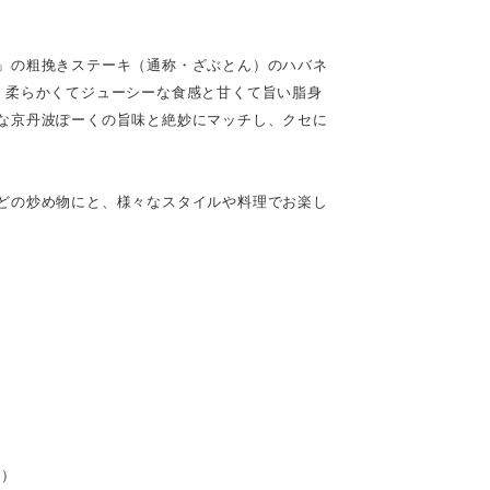
」の粗挽きステーキ（通称・ざぶとん）のハバネ
、柔らかくてジューシーな食感と甘くて旨い脂身
な京丹波ぽーくの旨味と絶妙にマッチし、クセに
どの炒め物にと、様々なスタイルや料理でお楽し
産）