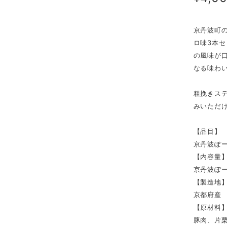
京丹波町
ロ味3本
の風味が
なる味わ
粗挽きス
みいただ
【品目】
京丹波ぽー
【内容量
京丹波ぽー
【製造地
京都府産
【原材料
豚肉、片