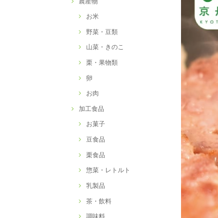
農産物
お米
野菜・豆類
山菜・きのこ
栗・果物類
卵
お肉
加工食品
お菓子
豆食品
栗食品
惣菜・レトルト
乳製品
茶・飲料
調味料