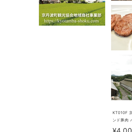
KT010
ンド豚肉 
¥4,0