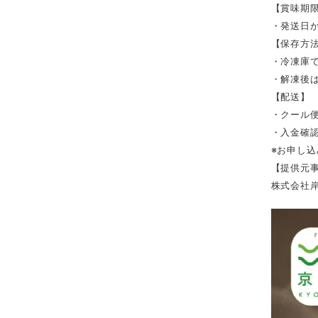
【賞味期
・発送日か
【保存方
・冷凍庫
・解凍後
【配送】
・クール
・入金確認
※お申し
【提供元
株式会社岸