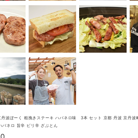
F 京丹波ぽーく 粗挽きステーキ ハバネロ味 3本 セット 京都 丹波 京丹
ハバネロ 旨辛 ピリ辛 ざぶとん
00