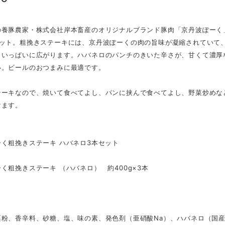
の養豚農家・株式会社岸本畜産のオリジナルブランド豚肉「京丹波ぽーく
セット。粗挽きステーキには、京丹波ぽーくの肉の旨味が凝縮されていて
口いっぱいに広がります。ハバネロのパンチのきいた辛さが、甘くて濃厚
い。ビールのおつまみに最適です。
テーキなので、焼いて食べてよし、パンに挟んで食べてよし、野菜炒めな
けます。
く粗挽きステーキ ハバネロ3本セット
】
く粗挽きステーキ （ハバネロ） 約400g×3本
】
】
栗粉、香辛料、砂糖、塩、味の素、発色剤（亜硝酸Na）、ハバネロ（国