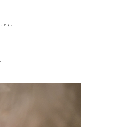
します。
。