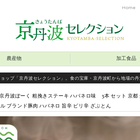
Home
農産物
加工食品
ショップ「京丹波セレクション」。食の宝庫・京丹波町から地場の丹
0F 京丹波ぽーく 粗挽きステーキ ハバネロ味 3本 セット 京都
ル ブランド豚肉 ハバネロ 旨辛 ピリ辛 ざぶとん