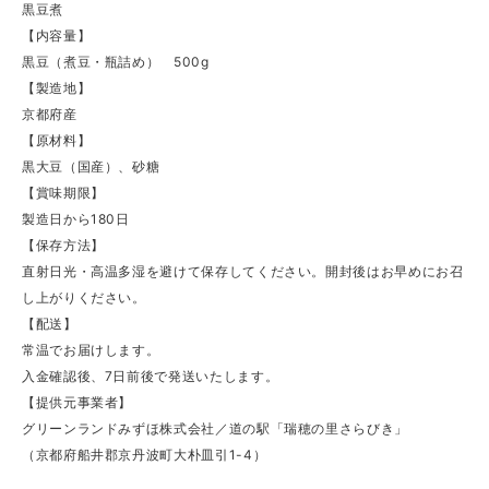
黒豆煮
【内容量】
黒豆（煮豆・瓶詰め） 500g
【製造地】
京都府産
【原材料】
黒大豆（国産）、砂糖
【賞味期限】
製造日から180日
【保存方法】
直射日光・高温多湿を避けて保存してください。開封後はお早めにお召
し上がりください。
【配送】
常温でお届けします。
入金確認後、7日前後で発送いたします。
【提供元事業者】
グリーンランドみずほ株式会社／道の駅「瑞穂の里さらびき」
（京都府船井郡京丹波町大朴皿引1-4）