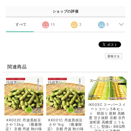
ショップの評価
すべて
15
2
0
通報する
関連商品
IK003C スーパースイ
ートコーン 5本セッ
ト 朝採り 新鮮 高糖
度 甘さ抜群 京都 京丹
KK002C 丹波黒枝豆
KK001C 丹波黒枝豆
波町産 高糖度 とうも
さや 1.5kg 《数量限
さや 1kg 《数量限
ろこし 型揃い BBQ用
定》 京都 丹波 秋の味
定》 京都 丹波 秋の味
アウトドア食材