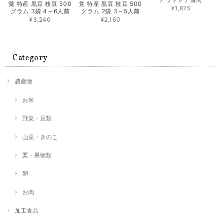
覚 特産 黒豆 枝豆 500
覚 特産 黒豆 枝豆 500
¥1,875
グラム 3袋 4～6人前
グラム 2袋 3～5人前
¥3,240
¥2,160
Category
農産物
お米
野菜・豆類
山菜・きのこ
栗・果物類
卵
お肉
加工食品