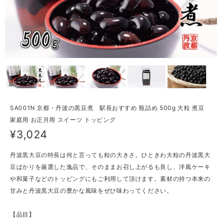
SA001N 京都・丹波の黒豆煮 駅長おすすめ 瓶詰め 500g 大粒 煮豆
家庭用 お正月用 スイーツ トッピング
¥3,024
丹波黒大豆の特長は何と言っても粒の大きさ。ひときわ大粒の丹波黒大
豆ばかりを厳選した逸品で、そのままお召し上がるも良し、洋風ケーキ
や和菓子などのトッピングにもご利用して頂けます。素材の持つ本来の
甘みと丹波黒大豆の豊かな風味をぜひ味わってください。
【品目】