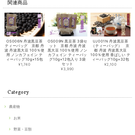
関連商品
OS006N 丹波黒豆茶
OS009N 黒豆茶 3袋セ
UJ001N 丹波黒豆茶
ティーバッグ 京都 丹
ット 京都 丹波 丹波
（ティーバッグ） 京
波 丹波黒大豆 100％使
黒大豆 100％使用 ノン
都 丹波 丹波黒大豆
用 ノンカフェイン テ
カフェイン ティーバッ
100％使用 香ばしい テ
ィーバッグ10g×15包
グ10g×12包入り 3袋
ィーバッグ10g×32包
セット
¥1,740
¥2,100
¥3,990
Category
農産物
お米
野菜・豆類