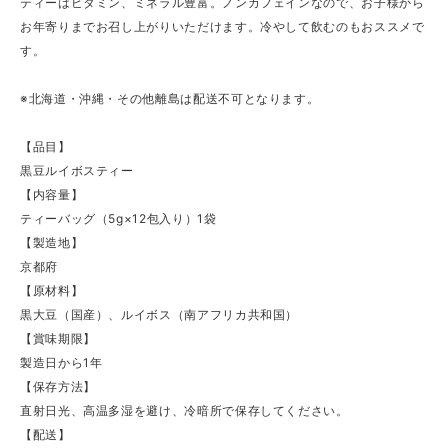
ティーはビタミン、ミネラル豊富。ノンカフェインなので、お子様から
お年寄りまでお召し上がりいただけます。冷やして飲むのもおススメで
す。
※北海道・沖縄・その他離島は配送不可となります。
【品目】
黒豆ルイボスティー
【内容量】
ティーバッグ（5g×12包入り）1袋
【製造地】
京都府
【原材料】
黒大豆（国産）、ルイボス（南アフリカ共和国）
【賞味期限】
製造日から1年
【保存方法】
直射日光、高温多湿を避け、冷暗所で保存してください。
【配送】