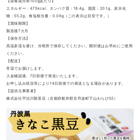
【栄養成分表100gあたり】
エネルギー：475kcal、タンパク質：18.4g、脂質：20.1g、炭水化
物：55.2g、食塩相当量：0.09g（この表示は目安です。）
【賞味期限】
製造後7カ月
【保存方法】
高温多湿を避け、冷暗所で保存してください。開封後はお早めにご使用
ください。
【配送】
常温でお届けします。
入金確認後、7日前後で発送いたします。
お申し込み状況等により14日前後での発送となる場合があります。
【提供元事業者】
株式会社宇治川製茶店（京都府船井郡京丹波町下山わらび52）