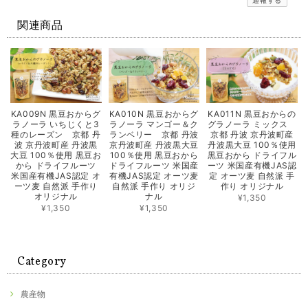
通報する
関連商品
KA009N 黒豆おからグ
KA010N 黒豆おからグ
KA011N 黒豆おからの
ラノーラ いちじくと3
ラノーラ マンゴー＆ク
グラノーラ ミックス
種のレーズン 京都 丹
ランベリー 京都 丹波
京都 丹波 京丹波町産
波 京丹波町産 丹波黒
京丹波町産 丹波黒大豆
丹波黒大豆 100％使用
大豆 100％使用 黒豆お
100％使用 黒豆おから
黒豆おから ドライフル
から ドライフルーツ
ドライフルーツ 米国産
ーツ 米国産有機JAS認
米国産有機JAS認定 オ
有機JAS認定 オーツ麦
定 オーツ麦 自然派 手
ーツ麦 自然派 手作り
自然派 手作り オリジ
作り オリジナル
オリジナル
ナル
¥1,350
¥1,350
¥1,350
Category
農産物