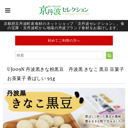
京都府京丹波町産食材のネットショップ「京丹波セレクション」。食
の宝庫・京丹波町から地場の丹波ブランド食材をお届けします。
初めてご利用の方へ
UJ009N 丹波黒きな粉黒豆 丹波黒 きなこ 黒豆 豆菓子
お茶菓子 香ばしい 95g