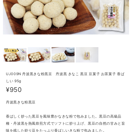
UJ009N 丹波黒きな粉黒豆 丹波黒 きなこ 黒豆 豆菓子 お茶菓子 香ば
しい 95g
¥950
丹波黒きな粉黒豆
香ばしく炒った黒豆を風味豊かなきな粉で包みました。黒豆の高級品
種・丹波黒を熱風焙煎方式でソフトに炒り上げ、黒豆の自然の甘みと旨
味を残した炒り豆をたっぷり香ばしいきな粉で包みました。