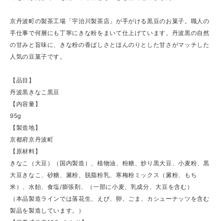
京丹波町の製茶工場「宇治川製茶店」が手がける黒豆のお菓子。職人の
手仕事で何層にも丁寧にきな粉をまいて仕上げています。丹波黒の自然
の甘みと旨味に、きな粉の香ばしさとほんのりとした甘さがマッチした
人気の豆菓子です。
【品目】
丹波黒きなこ黒豆
【内容量】
95g
【製造地】
京都府京丹波町
【原材料】
きなこ（大豆）（国内製造）、植物油、粉糖、炒り黒大豆、小麦粉、黒
大豆きなこ、砂糖、澱粉、脱脂粉乳、寒梅粉ミックス（澱粉、もち
米）、水飴、食塩/膨張剤、（一部に小麦、乳成分、大豆を含む）
（本品製造ラインでは落花生、えび、卵、ごま、カシューナッツを含む
製品を製造しています。）