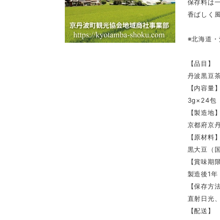
保存料は
香ばしく
※北海道
【品目】
丹波黒豆
【内容量
3g×24包
【製造地
京都府京
【原材料
黒大豆（
【賞味期
製造後1年
【保存方
直射日光
【配送】