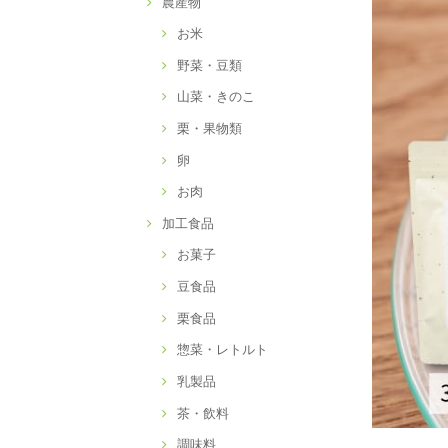
農産物
お米
野菜・豆類
山菜・きのこ
栗・果物類
卵
お肉
加工食品
お菓子
豆食品
栗食品
惣菜・レトルト
乳製品
茶・飲料
調味料