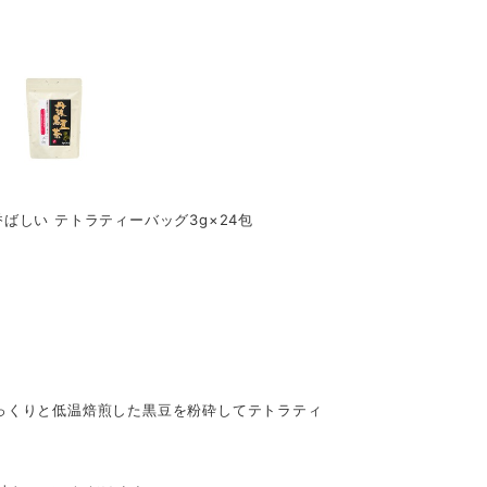
香ばしい テトラティーバッグ3g×24包
っくりと低温焙煎した黒豆を粉砕してテトラティ