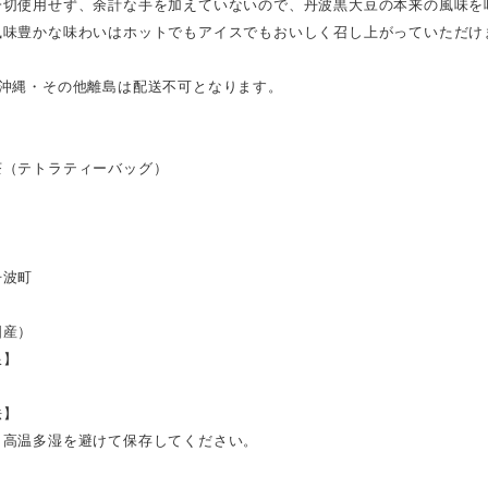
一切使用せず、余計な手を加えていないので、丹波黒大豆の本来の風味を
風味豊かな味わいはホットでもアイスでもおいしく召し上がっていただけ
・沖縄・その他離島は配送不可となります。
茶（テトラティーバッグ）
】
】
丹波町
】
国産）
限】
法】
、高温多湿を避けて保存してください。