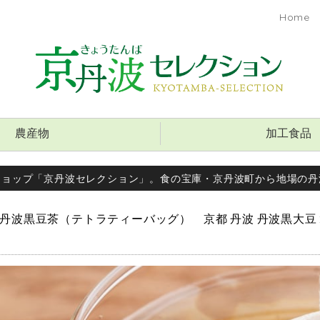
Home
農産物
加工食品
ショップ「京丹波セレクション」。食の宝庫・京丹波町から地場の丹
2N 丹波黒豆茶（テトラティーバッグ） 京都 丹波 丹波黒大豆