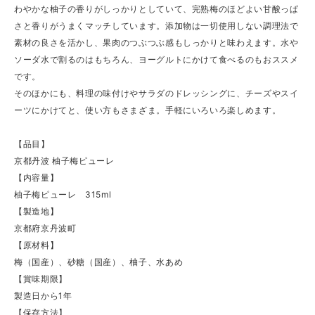
わやかな柚子の香りがしっかりとしていて、完熟梅のほどよい甘酸っぱ
さと香りがうまくマッチしています。添加物は一切使用しない調理法で
素材の良さを活かし、果肉のつぶつぶ感もしっかりと味わえます。水や
ソーダ水で割るのはもちろん、ヨーグルトにかけて食べるのもおススメ
です。
そのほかにも、料理の味付けやサラダのドレッシングに、チーズやスイ
ーツにかけてと、使い方もさまざま。手軽にいろいろ楽しめます。
【品目】
京都丹波 柚子梅ピューレ
【内容量】
柚子梅ピューレ 315ml
【製造地】
京都府京丹波町
【原材料】
梅（国産）、砂糖（国産）、柚子、水あめ
【賞味期限】
製造日から1年
【保存方法】