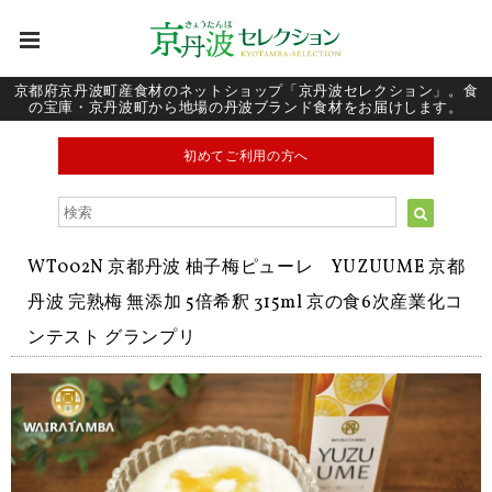
京都府京丹波町産食材のネットショップ「京丹波セレクション」。食
の宝庫・京丹波町から地場の丹波ブランド食材をお届けします。
初めてご利用の方へ
WT002N 京都丹波 柚子梅ピューレ YUZUUME 京都
丹波 完熟梅 無添加 5倍希釈 315ml 京の食6次産業化コ
ンテスト グランプリ