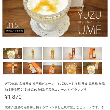
WT002N 京都丹波 柚子梅ピューレ YUZUUME 京都 丹波 完熟梅 無添
加 5倍希釈 315ml 京の食6次産業化コンテスト グランプリ
¥1,870
京都丹波産の完熟梅と柚子をブレンドした風味豊かなピューレです。さ