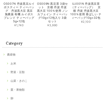
OS007N 丹波黒豆ルイ
OS009N 黒豆茶 3袋セ
UJ001N 丹波黒豆茶
ボスティー ティーバッ
ット 京都 丹波 丹波
（ティーバッグ） 京
グ 丹波黒大豆 黒豆
黒大豆 100％使用 ノン
都 丹波 丹波黒大豆
無農薬 有機 ルイボス
カフェイン ティーバッ
100％使用 香ばしい テ
ブレンド ティーバッグ
グ10g×12包入り 3袋
ィーバッグ10g×32包
5g×12包
セット
¥2,100
¥1,740
¥3,990
Category
農産物
お米
野菜・豆類
山菜・きのこ
栗・果物類
卵