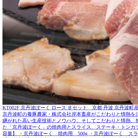
KT002F 京丹波ぽーく ロース Ｂセット 京都 丹波 京丹波町
京丹波町の養豚農家・株式会社岸本畜産がこだわりと情熱を
継がれた高い生産技術とノウハウ、そしてこだわりと情熱、
た「京丹波ぽーく」の焼肉用とスライス、ステーキ・トンカツ用
容量】 ・京丹波ぽーく 焼肉用 500g ・京丹波ぽーく スラ